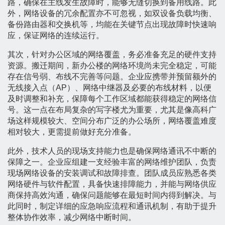
路，确保在主线发生故障时，能够无缝切换到备用线路。此
外，网络设备的冗余配置亦不可忽视，如双设备负载均衡、
备份路由器和交换机等，均能在关键节点出现故障时快速响
应，保证网络的连续运行。
其次，针对办公区域的网络覆盖，务必准备充足的硬件支持
资源。搬迁期间，新办公楼的网络环境尚未完全稳定，可能
存在信号弱、布线不完善等问题。企业应携带并预留额外的
无线接入点（AP）、网络中继器及必要的布线材料，以便
及时调整和补充，保障每个工作区域都能获得稳定的网络信
号。这一点在布局复杂的写字楼尤为重要，尤其是像高科广
场这样规模较大、空间分布广泛的办公场所，网络覆盖难度
相对较大，更需提前做好充分准备。
此外，技术人员的现场支持能力也是确保网络通讯不中断的
保障之一。企业应组建一支经验丰富的网络维护团队，负责
现场网络设备的安装调试和故障排查。团队成员应熟悉各类
网络硬件与软件配置，具备快速排障能力，并能与网络供应
商保持高效沟通，确保问题能够在最短时间内得到解决。与
此同时，制定详细的应急响应流程和通讯机制，有助于提升
整体协作效率，减少网络中断时间。