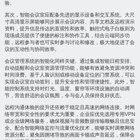
验。
其次，智能会议室应配备先进的显示设备和交互系统。大尺
寸高清显示屏能够同步展示会议内容、共享文档及远程演示
资料，提升信息传达的直观性和效率。触控式电子白板则为
现场成员提供了便捷的标注和协作工具，结合云端同步功
能，远程参与者也可实时参与讨论和修改，极大地促进了会
议的互动性与协同效率。
会议管理系统的智能化同样关键。通过集成智能日程安排、
自动提醒和会议室资源管理功能，能够有效避免资源冲突和
时间浪费。基于人脸识别或移动设备定位的门禁系统，可以
实现会议室自动签到，提升安全性和管理便捷性。此外，智
能控制系统支持对灯光、温度、窗帘等环境设施的自动调
节，营造舒适的会议氛围，令与会人员保持良好状态。
远程沟通体验的提升还依赖于稳定且高速的网络连接。对网
络带宽和安全性的要求尤为重要，企业应优先选用专用VPN
或企业级网络服务，确保视频与音频数据传输顺畅且信息安
全。配合智能网络监控与流量优化技术，能够实时调整网络
资源分配，避免因拥堵导致的画面卡顿或声音延迟，保障会